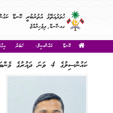
ކޮނޑޭ
ކައުންސިލް
ޚަބަރު
އިޢުލ
ކައުންސިލުގެ 4 ވަނަ ދައުރުގެ މެންބަރުން