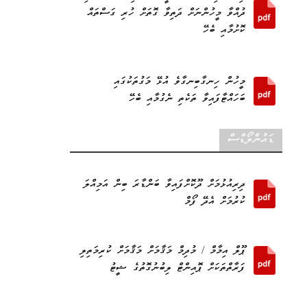
ދުއްވާ މީހުންނަށް ދަތިވާ ގޮތަށް ހުރި ގަސްތައް
ކޮށުމާއި ބެހޭ
މީހުން ހިނގާބިނގާވެ އުޅޭ މަގުތަކުގައި
ބަހައްޓާފައިވާ ތަކެތި ނެގުމާއި ބެހޭ
ޑައުންލޯޑްސް
ދިރިއުޅުމަށް ދޫކޮށްފައިވާ ބަންޑާރަ ބިން އަމިއްލަ
ކުރުމަށް އެދޭ ފޯމް
ޕޫލް އިމާމް / މުދިމް މަޤާމަށް މަޤާމަށް ކުރިމަތިލި
ފަރާތްތަކަށް ޕޮއިންޓް ލިބުނުގޮތުގެ ޝީޓު