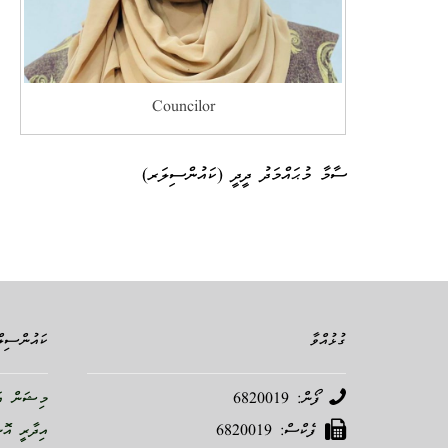
Councilor
ސާމާ މުޙައްމަދު ދީދީ (ކައުންސިލަރ)
ގުޅުއްވާ
ކައުންސިލް
ފޯން: 6820019
މިޝަން އަ
ފެކްސް: 6820019
އިދާރީ އޮ