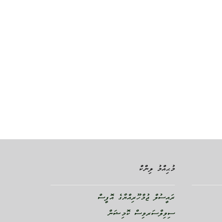
މުޙިއްމު ލިންކް
ރައީސުލް ޖުމްހޫރިއްޔާގެ އޮފީސް
ސިވިލްސަރވިސް ކޮމިޝަން