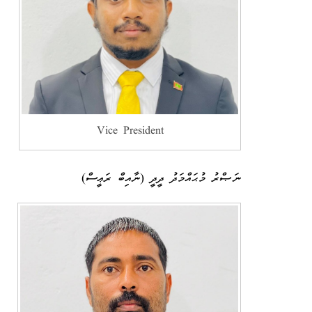
Vice President
ނަޞްރު މުޙައްމަދު ދީދީ (ނާއިބް ރަޢީސް)