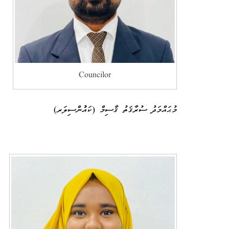
Councilor
މުޙައްމަދު ސުރާޤަތު ޤާސިމް (ކައުުންސިލަރ)