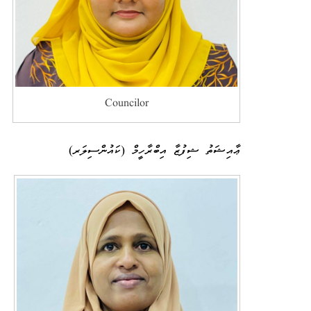
Councilor
ޢާއިޝަތު ޝިފުޒާ އިބްރާހީމް (ކައުންސިލަރ)