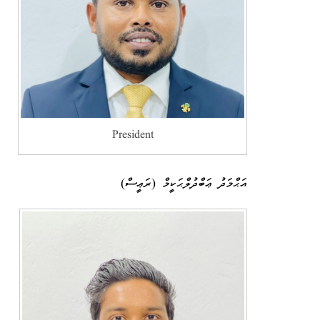
President
އަޙްމަދު ޢަބްދުލްޙަކީމް (ރަޢީސް)