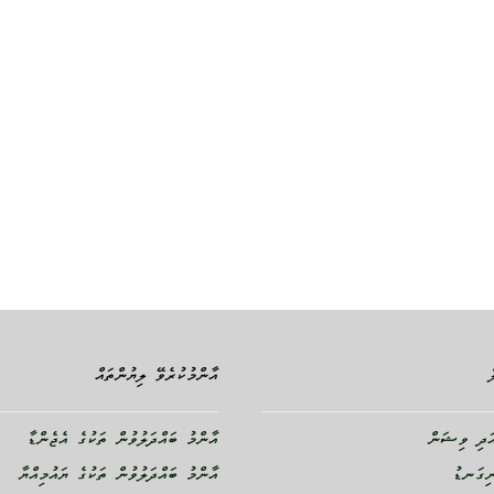
އާންމުކުރެވޭ ލިޔުންތައް
ދި ވިޝަން
އާންމު ބައްދަލުވުން ތަކުގެ އެޖެންޑާ
ނިގަނޑު
އާންމު ބައްދަލުވުން ތަކުގެ ޔައުމިއްޔާ