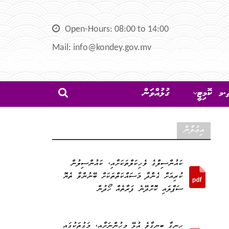
Open-Hours: 08:00 to 14:00
Mail: info@kondey.gov.mv
މ ކޮމިޓީ
ގުޅުއްވަން
އިޢުލާން
ކައުންސިލްގެ ވެހިކަލްތަކަށާއި، ކައުންސިލުން
ކުރިއަށް ގެންދާ މަސައްކަތްތަކަށް ބޭނުންވާ ތެޔޮ
ސަޕްލައި ކޮށްދޭނެ ފަރާތެއް ހޯދުން
ހިނގާ ބިނގާވެ އުޅޭ މީހުންނަށާއި، މަގުތަކުގައި