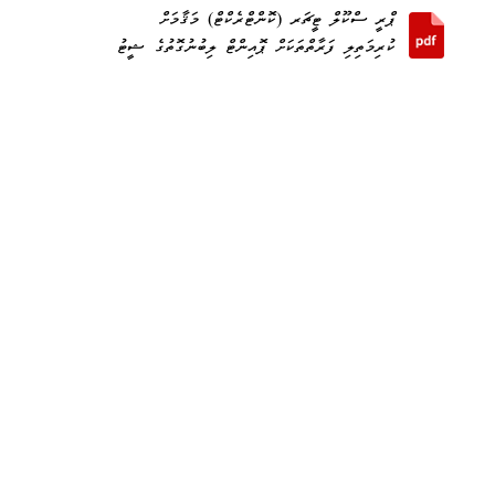
ޕްރީ ސްކޫލް ޓީޗަރ (ކޮންޓްރެކްޓް) މަޤާމަށް
ކުރިމަތިލި ފަރާތްތަކަށް ޕޮއިންޓް ލިބުނުގޮތުގެ ޝީޓު