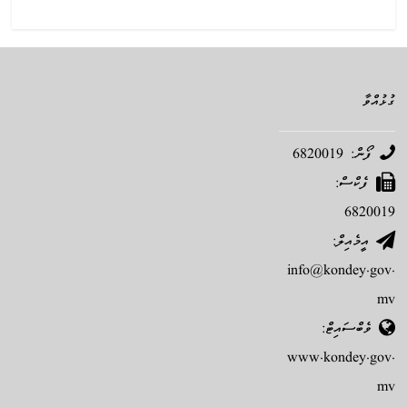
ގުޅުއްވާ
ފޯން: 6820019
ފެކްސް:
6820019
އީމެއިލް:
info@kondey.gov.
mv
ވެބްސައިޓް:
www.kondey.gov.
mv