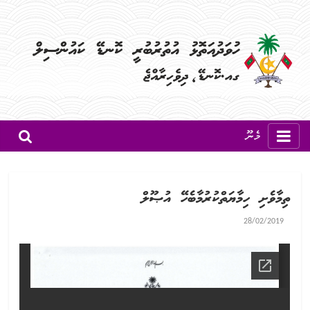
މެނޫ
ތިމާވެށި ހިމާޔަތްކުރުމާބެހޭ އުޞޫލް
28/02/2019