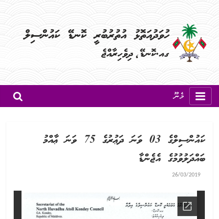
މެނޫ
ކައުންސިލްގެ 03 ވަނަ ދަޢުރުގެ 75 ވަނަ ޢާއްމު
ބައްދަލުވުމުގެ އެޖެންޑާ
26/03/2019