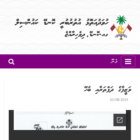
މެނޫ
ވަޒީފާގެ ދަފްތަރާއި ބެހޭ
01/08/2019