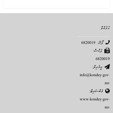
ގުޅުއްވާ
ފޯން: 6820019
ފެކްސް:
6820019
އީމެއިލް:
info@kondey.gov.
mv
ވެބްސައިޓް:
www.kondey.gov.
mv