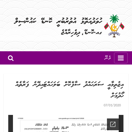
މެނޫ
އިޖުތިމާއީ ސަރަޙައްދު ސާފްކޮށް ބަލަހައްޓައިދޭނެ ފަރާތެއް
ހޯދުމަށް
07/01/2020