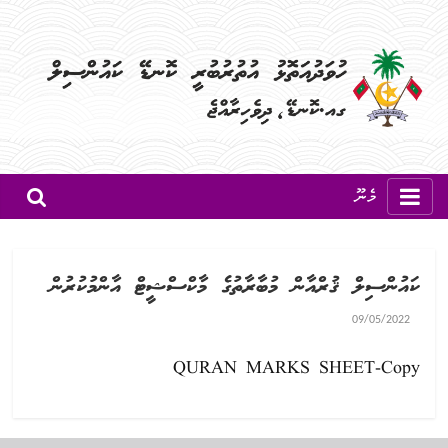
މެނޫ
ކައުންސިލް ޤުރްއާން މުބާރާތުގެ މާކްސްޝީޓް އާންމުކުރުން
09/05/2022
QURAN MARKS SHEET-Copy