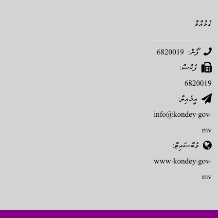
ގުޅުއްވާ
ފޯން: 6820019
ފެކްސް:
6820019
އީމެއިލް:
info@kondey.gov.
mv
ވެބްސައިޓް:
www.kondey.gov.
mv