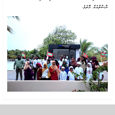
ނާސްތާއެއް އޮތެވެ.