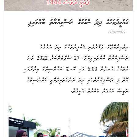
ޤައުމީދުވަހުގެ ދިދަ ނެގުމުގެ ރަސްމިއްޔާތު ބާއްވައިފި
27/09/2022
ދިވެހިރާއްޖޭގެ ފަޚުރުވެރި ޤައުމީދުވަހުގެ ދިދަ ނެގުމުގެ
ރަސްމިއްޔާތު ބާއްވައިފިއެވެ. 27 ސެޕްޓެންބަރު 2022 ވަނަ
ދުވަހުގެ ހެނދުނު 6:00 ގައި ކޮނޑޭ ކައުންސިލްގެ އިދާރާގައި
އޮތް މި ރަސްމިއްޔާތުގައި ދިދަ ނަންގަވައިދެއްވީ ކައުންސިލްގެ
ރަޢީސް އަޙްމަދު ޢަބްދުލް ޙަކީމެވެ.