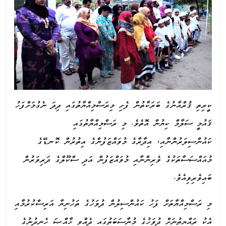
ކީރިތި ޤުރްއާނުގެ ބަރަކާތުން ފެށި މިރަސްމިއްޔާތުގައި ދިދަ ނެގުމަށްފަހު
ޤައުމީ ސަލާމް ކިޔުން އޮތެވެ. މި ރަސްމިއްޔާތުގައި
ކައުންސިލަރުންނާއި، އިދާރާގެ މުވައްޒަފުންގެ އިތުރުން ކޮނޑޭގެ
މުއައްސަސާތަކުގެ ވެރިންނާއި މުވައްޒަފުން އަދި ސްކޫލްގެ ދަރިވަރުން
ބައިވެރިވިއެވެ.
މި ރަސްމިއްޔާތަށް ފަހު ކައުންސިލުން ދުވަހުގެ ތަހުނިޔާ އަރިސްކުރުމާއި
އެކު ރައްޔިތުނަށް ދުވަހުގެ މުނާސަބަތުގައި ދެއްވި ޚާއްޞަ ހެނދުނުގެ