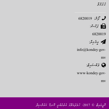
ގުޅުއްވާ
ފޯން: 6820019
ފެކްސް:
6820019
އީމެއިލް:
info@kondey.gov.
mv
ވެބްސައިޓް:
www.kondey.gov.
mv
ކޮޕީރައިޓް © 2017، ހުވަދުއަތޮޅު އުތުރުބުރީ ކޮނޑޭ ކައުންސިލް