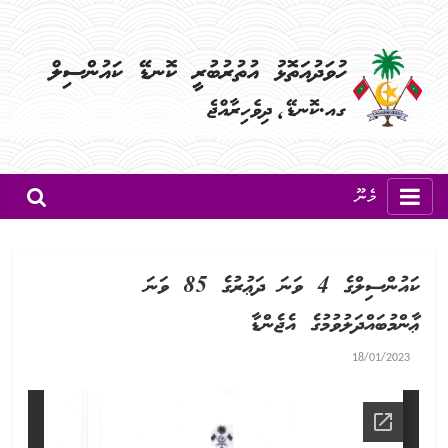
މެނޫ
ކައުންސިލްގެ 4 ވަނަ ދަޢުރުގެ 85 ވަނަ
ޢާންމުބައްދަލުވުމުގެ އެޖެންޑާ
18/01/2023