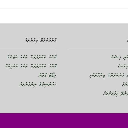
އާންމުކުރެވޭ ލިޔުންތައް
ދި ވިޝަން
އާންމު ބައްދަލުވުން ތަކުގެ އެޖެންޑާ
ނިގަނޑު
އާންމު ބައްދަލުވުން ތަކުގެ ޔައުމިއްޔާ
 މެންބަރުންގެ ޒިންމާތަކާއި
ރިޕޯޓް ޕްލޭން
ޔަތު
ކައުންސިލްގެ ނިންމުންތައް
ންދޭ ޚިދުމަތްތައް