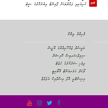
ކުރިމަތިލި ފަރާތްތަކަށް ޕޮއިންޓް ލިބުނުގޮތުގެ ޝީޓު
މުޙިއްމު ލިންކް
ރައީސުލް ޖުމްހޫރިއްޔާގެ އޮފީސް
ސިވިލްސަރވިސް ކޮމިޝަން
ދިވެހި ސަރުކާރުގެ ގެޒެޓް
ލޯކަލް ގަވަރމަންޓް އޮތޯރިޓީ
މިނިސްޓްރީ އޮފް އިސްލާމިކް އެފެއާޒް