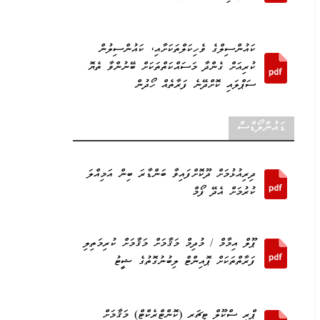
ކައުންސިލްގެ ވެހިކަލްތަކަށާއި، ކައުންސިލުން
ކުރިއަށް ގެންދާ މަސައްކަތްތަކަށް ބޭނުންވާ ތެޔޮ
ސަޕްލައި ކޮށްދޭނެ ފަރާތެއް ހޯދުން
ޑައުންލޯޑްސް
ދިރިއުޅުމަށް ދޫކޮށްފައިވާ ބަންޑާރަ ބިން އަމިއްލަ
ކުރުމަށް އެދޭ ފޯމް
ޕޫލް އިމާމް / މުދިމް މަޤާމަށް މަޤާމަށް ކުރިމަތިލި
ފަރާތްތަކަށް ޕޮއިންޓް ލިބުނުގޮތުގެ ޝީޓު
ޕްރީ ސްކޫލް ޓީޗަރ (ކޮންޓްރެކްޓް) މަޤާމަށް