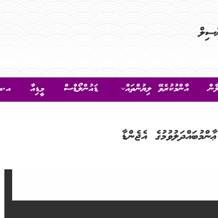
ާން
އާންމުކުރެވޭ ލިޔުންތައް
ޑައުންލޯޑްސް
މީޑިއާ
އ.ތ.