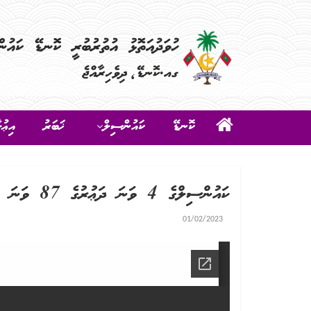
ކޮނޑޭ
ކައުންސިލް
ޚަބަރު
އިޢުލ
ކައުންސިލްގެ 4 ވަނަ ދަޢުރުގެ 87 ވަނަ ޢާންމުބައްދަލުވުމުގެ އެޖެންޑާ
01/02/2023