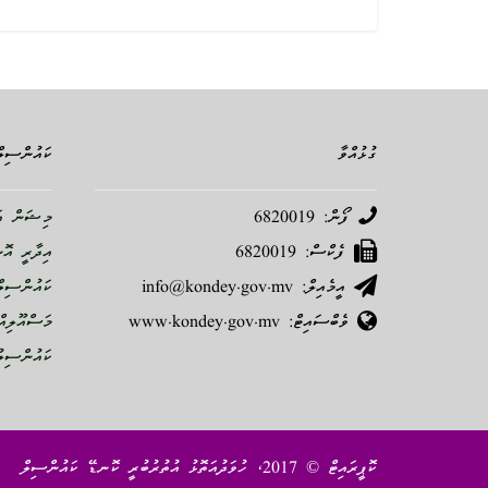
ގުޅުއްވާ
ކައުންސިލް
ފޯން: 6820019
މިޝަން އަ
ފެކްސް: 6820019
އިދާރީ އޮ
އީމެއިލް: info@kondey.gov.mv
ކައުންސިލް
ވެބްސައިޓް: www.kondey.gov.mv
މަސްއޫލިއް
ކައުންސިލު
ކޮޕީރައިޓް © 2017، ހުވަދުއަތޮޅު އުތުރުބުރީ ކޮނޑޭ ކައުންސިލް