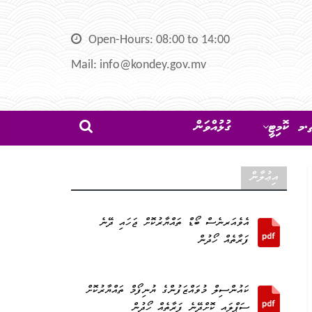
Open-Hours: 08:00 to 14:00
Mail: info@kondey.gov.mv
މ ކޮމިޓީ
ގުޅުއްވަން
އިޢުލާން
އެވެއަރނެސް ބޯޑް ތައްޔާރުކޮށް ޖަހައި ދޭނެ
ފަރާތެއް ހޯދުން
ކައުންސިލް މުވައްޒަފުންގެ ޔުނިފޯމް ތައްޔާރުކޮށް
ސަޕްލައި ކޮށްދޭނެ ފަރާތެއް ހޯދުން