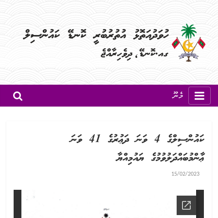
މެނޫ
ކައުންސިލްގެ 4 ވަނަ ދަޢުރުގެ 41 ވަނަ
ޢާންމުބައްދަލުވުމުގެ ޔައުމިއްޔާ
15/02/2023