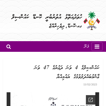
މެނޫ
ކައުންސިލްގެ 4 ވަނަ ދަޢުރުގެ 47 ވަނަ
ޢާންމުބައްދަލުވުމުގެ ޔައުމިއްޔާ
15/02/2023