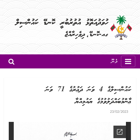
މެނޫ
ކައުންސިލްގެ 4 ވަނަ ދަޢުރުގެ 71 ވަނަ
ޢާންމުބައްދަލުވުމުގެ ޔައުމިއްޔާ
23/02/2023