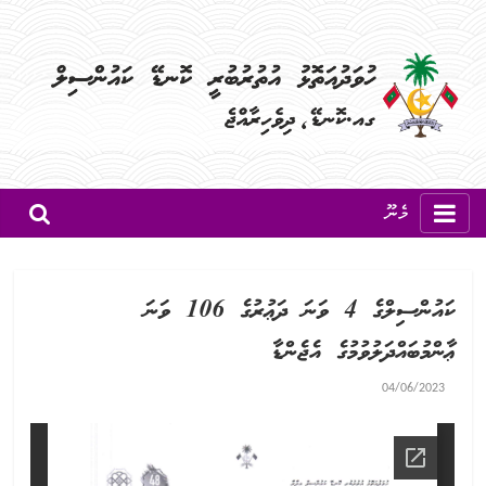
މެނޫ
ކައުންސިލްގެ 4 ވަނަ ދަޢުރުގެ 106 ވަނަ
ޢާންމުބައްދަލުވުމުގެ އެޖެންޑާ
04/06/2023