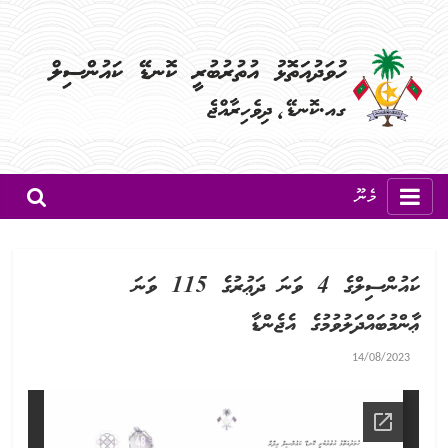
މެނޫ
ކައުންސިލްގެ 4 ވަނަ ދަޢުރުގެ 115 ވަނަ
ޢާންމުބައްދަލުވުމުގެ އެޖެންޑާ
14/08/2023