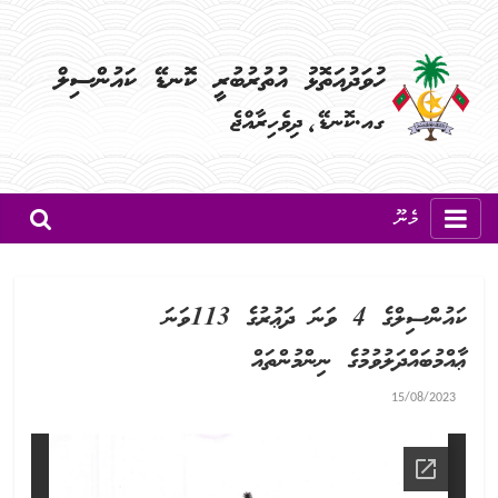
މެނޫ
ކައުންސިލްގެ 4 ވަނަ ދަޢުރުގެ 113ވަނަ
ޢާއްމުބައްދަލުވުމުގެ ނިންމުންތައް
15/08/2023