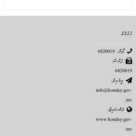
ގުޅުއްވާ
ފޯން: 6820019
ފެކްސް:
6820019
އީމެއިލް:
info@kondey.gov.
mv
ވެބްސައިޓް:
www.kondey.gov.
mv