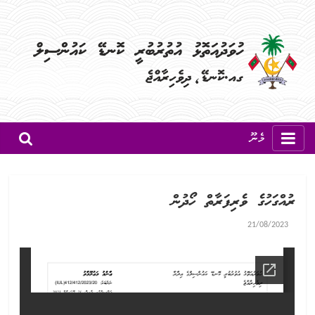
މެނޫ
ރުއްގަހުގެ ވެރިފަރާތް ހޯދުން
21/08/2023