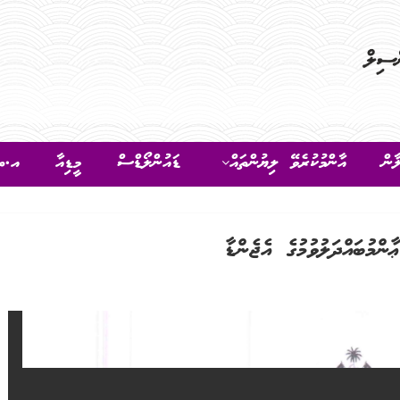
ާން
އާންމުކުރެވޭ ލިޔުންތައް
ޑައުންލޯޑްސް
މީޑިއާ
އ.ތ.