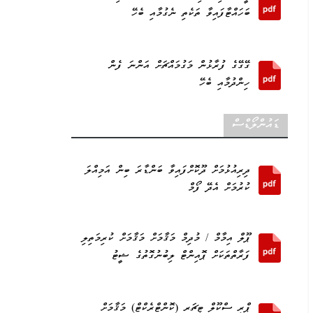
ބަހައްޓާފައިވާ ތަކެތި ނެގުމާއި ބެހޭ
ގޭގޭގެ ފުރާޅުން މަގުމައްޗަށް އަންނަ ފެން
ހިންދުމާއި ބެހޭ
ޑައުންލޯޑްސް
ދިރިއުޅުމަށް ދޫކޮށްފައިވާ ބަންޑާރަ ބިން އަމިއްލަ
ކުރުމަށް އެދޭ ފޯމް
ޕޫލް އިމާމް / މުދިމް މަޤާމަށް މަޤާމަށް ކުރިމަތިލި
ފަރާތްތަކަށް ޕޮއިންޓް ލިބުނުގޮތުގެ ޝީޓު
ޕްރީ ސްކޫލް ޓީޗަރ (ކޮންޓްރެކްޓް) މަޤާމަށް