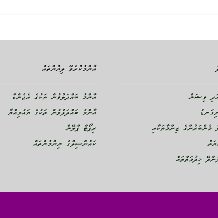
އާންމުކުރެވޭ ލިޔުންތައް
ދި ވިޝަން
އާންމު ބައްދަލުވުން ތަކުގެ އެޖެންޑާ
ނިގަނޑު
އާންމު ބައްދަލުވުން ތަކުގެ ޔައުމިއްޔާ
 މެންބަރުންގެ ޒިންމާތަކާއި
ރިޕޯޓް ޕްލޭން
ޔަތު
ކައުންސިލްގެ ނިންމުންތައް
ންދޭ ޚިދުމަތްތައް