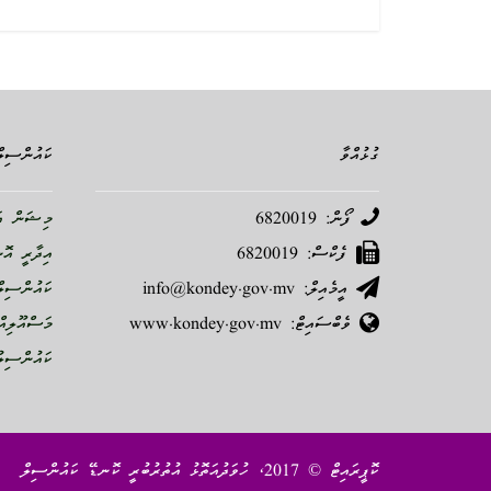
ގުޅުއްވާ
ކައުންސިލް
ފޯން: 6820019
މިޝަން އަ
ފެކްސް: 6820019
އިދާރީ އޮ
އީމެއިލް: info@kondey.gov.mv
ކައުންސިލް
ވެބްސައިޓް: www.kondey.gov.mv
މަސްއޫލިއް
ކައުންސިލު
ކޮޕީރައިޓް © 2017، ހުވަދުއަތޮޅު އުތުރުބުރީ ކޮނޑޭ ކައުންސިލް