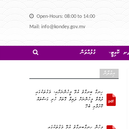
Open-Hours: 08:00 to 14:00
Mail: info@kondey.gov.mv
މ ކޮމިޓީ
ގުޅުއްވަން
އިޢުލާން
ހިނގާ ބިނގާވެ އުޅޭ މީހުންނަށާއި، މަގުތަކުގައި
ދުއްވާ މީހުންނަށް ދަތިވާ ގޮތަށް ހުރި ގަސްތައް
ކޮށުމާއި ބެހޭ
މީހުން ހިނގާބިނގާވެ އުޅޭ މަގުތަކުގައި