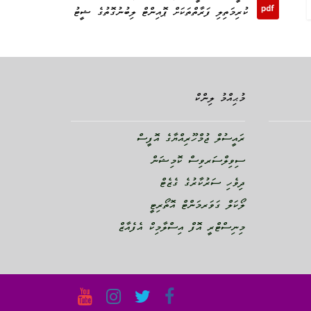
ކުރިމަތިލި ފަރާތްތަކަށް ޕޮއިންޓް ލިބުނުގޮތުގެ ޝީޓު
މުޙިއްމު ލިންކް
ރައީސުލް ޖުމްހޫރިއްޔާގެ އޮފީސް
ސިވިލްސަރވިސް ކޮމިޝަން
ދިވެހި ސަރުކާރުގެ ގެޒެޓް
ލޯކަލް ގަވަރމަންޓް އޮތޯރިޓީ
މިނިސްޓްރީ އޮފް އިސްލާމިކް އެފެއާޒް