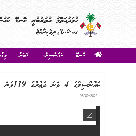
ކޮނޑޭ
ކައުންސިލް
ޚަބަރު
އިޢުލ
ކައުންސިލްގެ 4 ވަނަ ދަޢުރުގެ 119ވަނަ ޢާންމުބައްދަލުވުމުގެ އެޖެންޑާ
05/09/2023