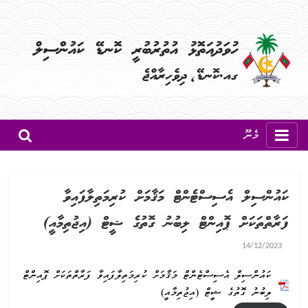
މެނޫ
ކައުންސިލް އެސިސްޓެންޓް މަޤާމަށް ކުރިމަތިލާފައިވާ
ފަރާތްތަކަށް ޕޮއިންޓް ލިބުނު ގޮތުގެ ޝީޓް (އިޖުތިމާއީ)
14/12/2023
ކައުންސިލް އެސިސްޓެންޓް މަޤާމަށް ކުރިމަތިލާފައިވާ ފަރާތްތަކަށް ޕޮއިންޓް
ލިބުނު ގޮތުގެ ޝީޓް (އިޖުތިމާއީ)