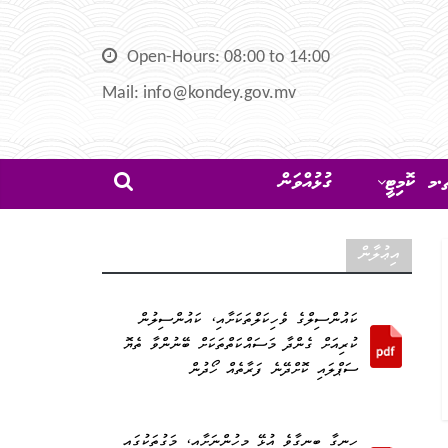
Open-Hours: 08:00 to 14:00
Mail: info@kondey.gov.mv
މ ކޮމިޓީ
ގުޅުއްވަން
އިޢުލާން
ކައުންސިލްގެ ވެހިކަލްތަކަށާއި، ކައުންސިލުން
ކުރިއަށް ގެންދާ މަސައްކަތްތަކަށް ބޭނުންވާ ތެޔޮ
ސަޕްލައި ކޮށްދޭނެ ފަރާތެއް ހޯދުން
ހިނގާ ބިނގާވެ އުޅޭ މީހުންނަށާއި، މަގުތަކުގައި