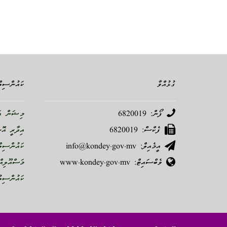
ގުޅުއްވާ
ކައުންސިލް
ފޯން: 6820019
މިޝަން އަ
ފެކްސް: 6820019
އިދާރީ އޮ
އީމެއިލް: info@kondey.gov.mv
ކައުންސިލް
ވެބްސައިޓް: www.kondey.gov.mv
މަސްއޫލިއް
ކައުންސިލު