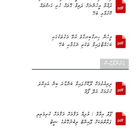
ދުއްވާ މީހުންނަށް ދަތިވާ ގޮތަށް ހުރި ގަސްތައް
ކޮށުމާއި ބެހޭ
މީހުން ހިނގާބިނގާވެ އުޅޭ މަގުތަކުގައި
ބަހައްޓާފައިވާ ތަކެތި ނެގުމާއި ބެހޭ
ޑައުންލޯޑްސް
ދިރިއުޅުމަށް ދޫކޮށްފައިވާ ބަންޑާރަ ބިން އަމިއްލަ
ކުރުމަށް އެދޭ ފޯމް
ޕޫލް އިމާމް / މުދިމް މަޤާމަށް މަޤާމަށް ކުރިމަތިލި
ފަރާތްތަކަށް ޕޮއިންޓް ލިބުނުގޮތުގެ ޝީޓު