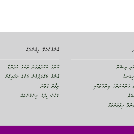
އާންމުކުރެވޭ ލިޔުންތައް
ދި ވިޝަން
އާންމު ބައްދަލުވުން ތަކުގެ އެޖެންޑާ
ނިގަނޑު
އާންމު ބައްދަލުވުން ތަކުގެ ޔައުމިއްޔާ
 މެންބަރުންގެ ޒިންމާތަކާއި
ރިޕޯޓް ޕްލޭން
ޔަތު
ކައުންސިލްގެ ނިންމުންތައް
ންދޭ ޚިދުމަތްތައް