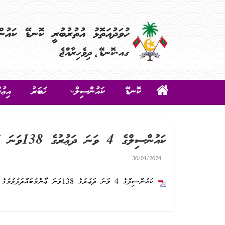
ކޮނޑޭ
ކައުންސިލް
ޚަބަރު
އިޢުލ
ކައުންސިލްގެ 4 ވަނަ ދަޢުރުގެ 138ވަނަ ޢާންމުބައްދަލުވުމުގެ ޔައުމިއްޔާ
30/01/2024
ކައުންސިލްގެ 4 ވަނަ ދަޢުރުގެ 138ވަނަ ޢާންމުބައްދަލުވުމުގެ ޔައުމިއްޔާ