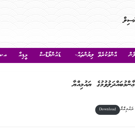
ާން
އާންމުކުރެވޭ ލިޔުންތައް
ޑައުންލޯޑްސް
މީޑިއާ
އ.ތ.
Download