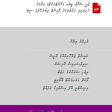
ޕްރީ ސްކޫލް ޓީޗަރ (ކޮންޓްރެކްޓް) މަޤާމަށް
ކުރިމަތިލި ފަރާތްތަކަށް ޕޮއިންޓް ލިބުނުގޮތުގެ ޝީޓު
މުޙިއްމު ލިންކް
ރައީސުލް ޖުމްހޫރިއްޔާގެ އޮފީސް
ސިވިލްސަރވިސް ކޮމިޝަން
ދިވެހި ސަރުކާރުގެ ގެޒެޓް
ލޯކަލް ގަވަރމަންޓް އޮތޯރިޓީ
މިނިސްޓްރީ އޮފް އިސްލާމިކް އެފެއާޒް