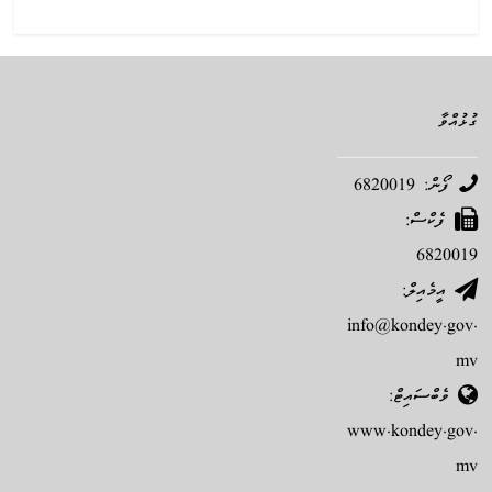
ގުޅުއްވާ
ފޯން: 6820019
ފެކްސް:
6820019
އީމެއިލް:
info@kondey.gov.
mv
ވެބްސައިޓް:
www.kondey.gov.
mv