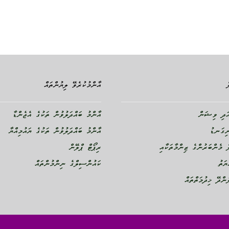
އާންމުކުރެވޭ ލިޔުންތައް
ދި ވިޝަން
އާންމު ބައްދަލުވުން ތަކުގެ އެޖެންޑާ
ނިގަނޑު
އާންމު ބައްދަލުވުން ތަކުގެ ޔައުމިއްޔާ
 މެންބަރުންގެ ޒިންމާތަކާއި
ރިޕޯޓް ޕްލޭން
ޔަތު
ކައުންސިލްގެ ނިންމުންތައް
ންދޭ ޚިދުމަތްތައް