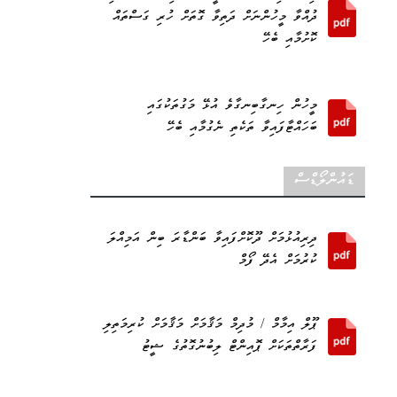
ދުއްވާ މީހުންނަށް ދަތިވާ ގޮތަށް ހުރި ގަސްތައް
ކޮށުމާއި ބެހޭ
މީހުން ހިނގާބިނގާވެ އުޅޭ މަގުތަކުގައި
ބަހައްޓާފައިވާ ތަކެތި ނެގުމާއި ބެހޭ
ޑައުންލޯޑްސް
ދިރިއުޅުމަށް ދޫކޮށްފައިވާ ބަންޑާރަ ބިން އަމިއްލަ
ކުރުމަށް އެދޭ ފޯމް
ޕޫލް އިމާމް / މުދިމް މަޤާމަށް މަޤާމަށް ކުރިމަތިލި
ފަރާތްތަކަށް ޕޮއިންޓް ލިބުނުގޮތުގެ ޝީޓު