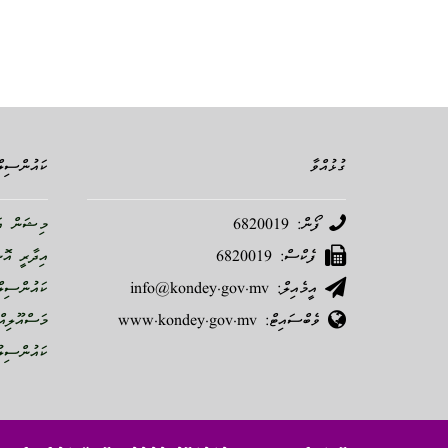
ގުޅުއްވާ
ކައުންސިލް
ފޯން: 6820019
މިޝަން އަ
ފެކްސް: 6820019
އިދާރީ އޮ
އީމެއިލް: info@kondey.gov.mv
ކައުންސިލް
ވެބްސައިޓް: www.kondey.gov.mv
މަސްއޫލިއް
ކައުންސިލު