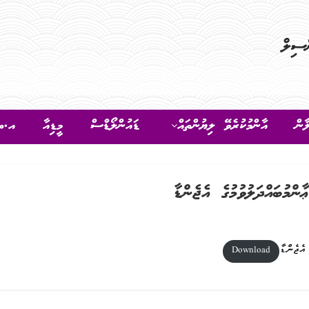
ާން
އާންމުކުރެވޭ ލިޔުންތައް
ޑައުންލޯޑްސް
މީޑިއާ
އ.ތ.
Download