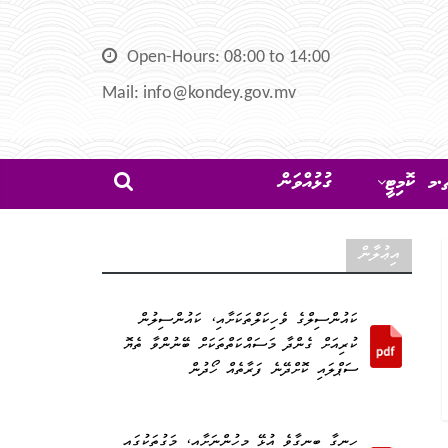
Open-Hours: 08:00 to 14:00
Mail: info@kondey.gov.mv
މ ކޮމިޓީ
ގުޅުއްވަން
އިޢުލާން
ކައުންސިލްގެ ވެހިކަލްތަކަށާއި، ކައުންސިލުން
ކުރިއަށް ގެންދާ މަސައްކަތްތަކަށް ބޭނުންވާ ތެޔޮ
ސަޕްލައި ކޮށްދޭނެ ފަރާތެއް ހޯދުން
ހިނގާ ބިނގާވެ އުޅޭ މީހުންނަށާއި، މަގުތަކުގައި