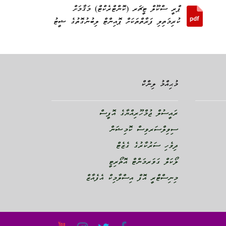
ޕްރީ ސްކޫލް ޓީޗަރ (ކޮންޓްރެކްޓް) މަޤާމަށް
ކުރިމަތިލި ފަރާތްތަކަށް ޕޮއިންޓް ލިބުނުގޮތުގެ ޝީޓު
މުޙިއްމު ލިންކް
ރައީސުލް ޖުމްހޫރިއްޔާގެ އޮފީސް
ސިވިލްސަރވިސް ކޮމިޝަން
ދިވެހި ސަރުކާރުގެ ގެޒެޓް
ލޯކަލް ގަވަރމަންޓް އޮތޯރިޓީ
މިނިސްޓްރީ އޮފް އިސްލާމިކް އެފެއާޒް