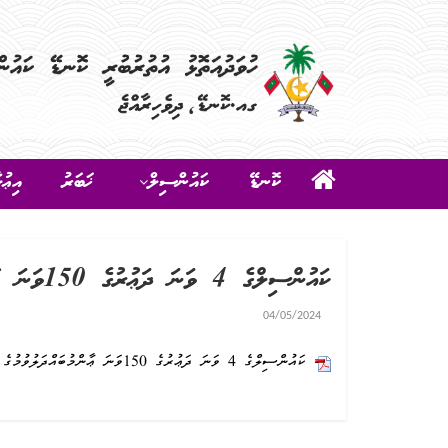
ކޮނޑޭ
ކައުންސިލް
ޚަބަރު
އިޢުލ
ކައުންސިލްގެ 4 ވަނަ ދަޢުރުގެ 150ވަނަ ޢާންމުބައްދަލުވުމުގެ އެޖެންޑާ
04/05/2024
ކައުންސިލްގެ 4 ވަނަ ދަޢުރުގެ 150ވަނަ ޢާންމުބައްދަލުވުމުގެ އެޖެންޑާ