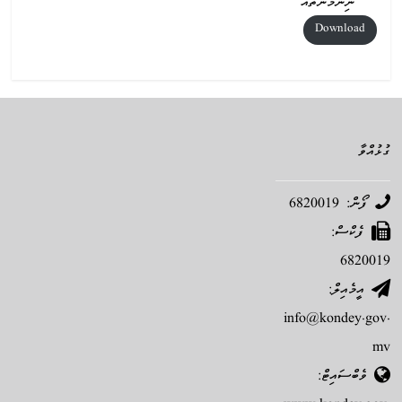
ނިންމުންތައް
Download
ގުޅުއްވާ
ފޯން: 6820019
ފެކްސް:
6820019
އީމެއިލް:
info@kondey.gov.
mv
ވެބްސައިޓް: