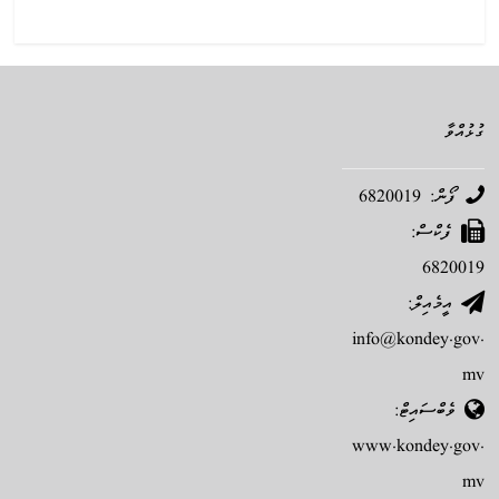
ގުޅުއްވާ
ފޯން: 6820019
ފެކްސް:
6820019
އީމެއިލް:
info@kondey.gov.
mv
ވެބްސައިޓް:
www.kondey.gov.
mv