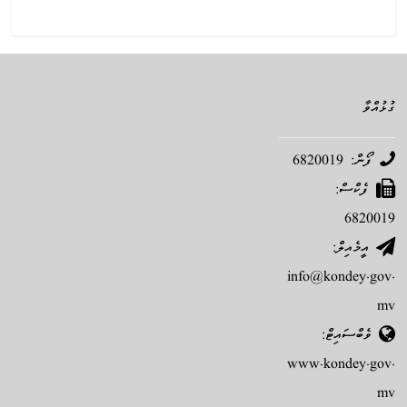
ގުޅުއްވާ
ފޯން: 6820019
ފެކްސް:
6820019
އީމެއިލް:
info@kondey.gov.
mv
ވެބްސައިޓް:
www.kondey.gov.
mv