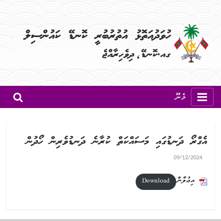
މެނޫ
އެގްރޯ ދަނޑުގައި މަސައްކަތް ކުރާނެ ދަނޑުވެރިން ހޯދުން
09/12/2024
އިޢުލާން
Download