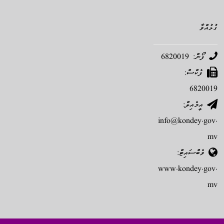
ގުޅުއްވާ
ފޯން: 6820019
ފެކްސް:
6820019
އީމެއިލް:
info@kondey.gov.
mv
ވެބްސައިޓް:
www.kondey.gov.
mv