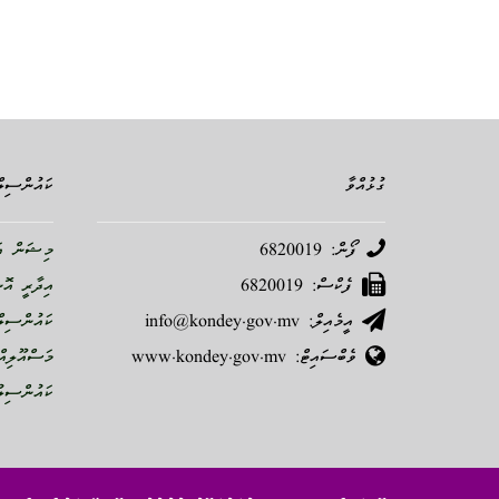
ގުޅުއްވާ
ކައުންސިލް
ފޯން: 6820019
މިޝަން އަ
ފެކްސް: 6820019
އިދާރީ އޮ
އީމެއިލް: info@kondey.gov.mv
ކައުންސިލް
ވެބްސައިޓް: www.kondey.gov.mv
މަސްއޫލިއް
ކައުންސިލު