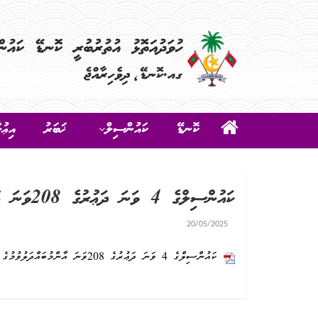
ކޮނޑޭ
ކައުންސިލް
ޚަބަރު
އިޢުލ
ކައުންސިލްގެ 4 ވަނަ ދަޢުރުގެ 208ވަނަ އާންމުބައްދަލުވުމުގެ އެޖެންޑާ
20/05/2025
ކައުންސިލްގެ 4 ވަނަ ދަޢުރުގެ 208ވަނަ އާންމުބައްދަލުވުމުގެ އެޖެންޑާ