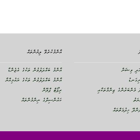
އާންމުކުރެވޭ ލިޔުންތައް
ދި ވިޝަން
އާންމު ބައްދަލުވުން ތަކުގެ އެޖެންޑާ
ނިގަނޑު
އާންމު ބައްދަލުވުން ތަކުގެ ޔައުމިއްޔާ
 މެންބަރުންގެ ޒިންމާތަކާއި
ރިޕޯޓް ޕްލޭން
ޔަތު
ކައުންސިލްގެ ނިންމުންތައް
ންދޭ ޚިދުމަތްތައް