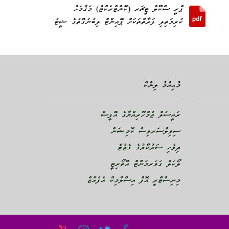
ޕްރީ ސްކޫލް ޓީޗަރ (ކޮންޓްރެކްޓް) މަޤާމަށް
ކުރިމަތިލި ފަރާތްތަކަށް ޕޮއިންޓް ލިބުނުގޮތުގެ ޝީޓު
މުޙިއްމު ލިންކް
ރައީސުލް ޖުމްހޫރިއްޔާގެ އޮފީސް
ސިވިލްސަރވިސް ކޮމިޝަން
ދިވެހި ސަރުކާރުގެ ގެޒެޓް
ލޯކަލް ގަވަރމަންޓް އޮތޯރިޓީ
މިނިސްޓްރީ އޮފް އިސްލާމިކް އެފެއާޒް