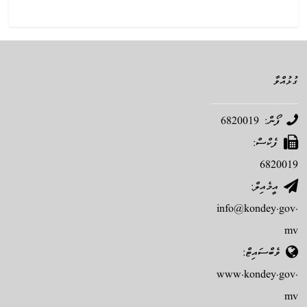
ގުޅުއްވާ
ފޯން: 6820019
ފެކްސް:
6820019
އީމެއިލް:
info@kondey.gov.
mv
ވެބްސައިޓް:
www.kondey.gov.
mv