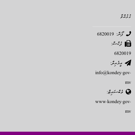
ގުޅުއްވާ
ފޯން: 6820019
ފެކްސް:
6820019
އީމެއިލް:
info@kondey.gov.
mv
ވެބްސައިޓް:
www.kondey.gov.
mv