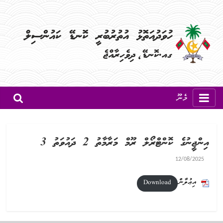
މެނޫ
އިންޖީނުގެ ކޮންޓްރޯލް ރޫމް މަރާމާތު 2 ދައުވަތު 3
12/08/2025
އިޢުލާން
Download