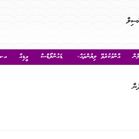
ާން
އާންމުކުރެވޭ ލިޔުންތައް
ޑައުންލޯޑްސް
މީޑިއާ
އ.ތ.
ން