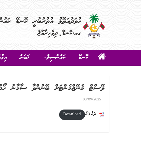
ކޮނޑޭ
ކައުންސިލް
ޚަބަރު
އިޢުލ
ވޭސްޓް މެނޭޖްމެންޓަށް ބޭނުންވާ ސާމާނު ހޯދު
03/09/2025
ދަޢުވަތު
Download