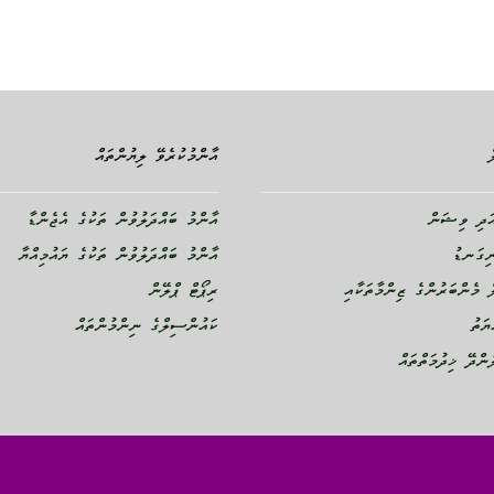
އާންމުކުރެވޭ ލިޔުންތައް
ދި ވިޝަން
އާންމު ބައްދަލުވުން ތަކުގެ އެޖެންޑާ
ނިގަނޑު
އާންމު ބައްދަލުވުން ތަކުގެ ޔައުމިއްޔާ
 މެންބަރުންގެ ޒިންމާތަކާއި
ރިޕޯޓް ޕްލޭން
ޔަތު
ކައުންސިލްގެ ނިންމުންތައް
ންދޭ ޚިދުމަތްތައް