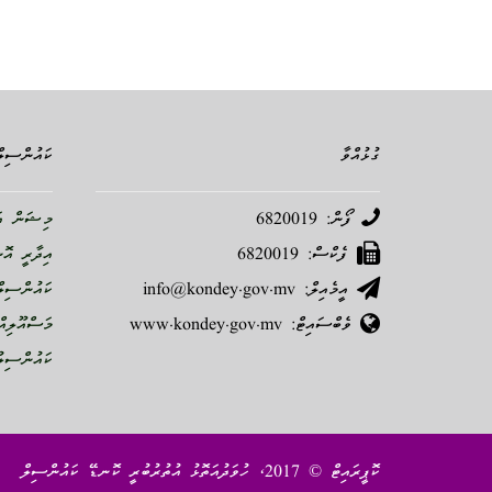
ގުޅުއްވާ
ކައުންސިލް
ފޯން: 6820019
މިޝަން އަ
ފެކްސް: 6820019
އިދާރީ އޮ
އީމެއިލް: info@kondey.gov.mv
ކައުންސިލް
ވެބްސައިޓް: www.kondey.gov.mv
މަސްއޫލިއް
ކައުންސިލު
ކޮޕީރައިޓް © 2017، ހުވަދުއަތޮޅު އުތުރުބުރީ ކޮނޑޭ ކައުންސިލް