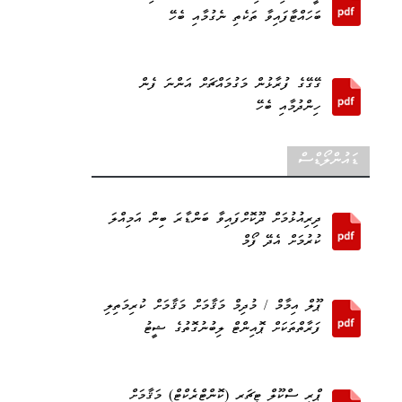
ބަހައްޓާފައިވާ ތަކެތި ނެގުމާއި ބެހޭ
ގޭގޭގެ ފުރާޅުން މަގުމައްޗަށް އަންނަ ފެން
ހިންދުމާއި ބެހޭ
ޑައުންލޯޑްސް
ދިރިއުޅުމަށް ދޫކޮށްފައިވާ ބަންޑާރަ ބިން އަމިއްލަ
ކުރުމަށް އެދޭ ފޯމް
ޕޫލް އިމާމް / މުދިމް މަޤާމަށް މަޤާމަށް ކުރިމަތިލި
ފަރާތްތަކަށް ޕޮއިންޓް ލިބުނުގޮތުގެ ޝީޓު
ޕްރީ ސްކޫލް ޓީޗަރ (ކޮންޓްރެކްޓް) މަޤާމަށް