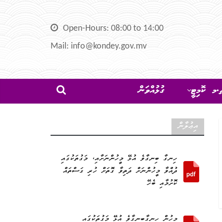
Open-Hours: 08:00 to 14:00
Mail: info@kondey.gov.mv
މ ކޮމިޓީ
ގުޅުއްވަން
އިޢުލާން
ހިނގާ ބިނގާވެ އުޅޭ މީހުންނަށާއި، މަގުތަކުގައި
ދުއްވާ މީހުންނަށް ދަތިވާ ގޮތަށް ހުރި ގަސްތައް
ކޮށުމާއި ބެހޭ
މީހުން ހިނގާބިނގާވެ އުޅޭ މަގުތަކުގައި