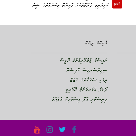
ކުރިމަތިލި ފަރާތްތަކަށް ޕޮއިންޓް ލިބުނުގޮތުގެ ޝީޓު
މުޙިއްމު ލިންކް
ރައީސުލް ޖުމްހޫރިއްޔާގެ އޮފީސް
ސިވިލްސަރވިސް ކޮމިޝަން
ދިވެހި ސަރުކާރުގެ ގެޒެޓް
ލޯކަލް ގަވަރމަންޓް އޮތޯރިޓީ
މިނިސްޓްރީ އޮފް އިސްލާމިކް އެފެއާޒް