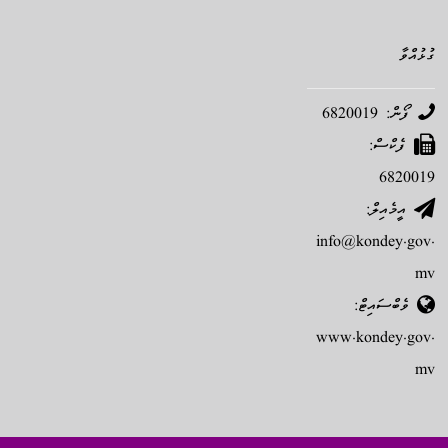
ގުޅުއްވާ
ފޯން: 6820019
ފެކްސް:
6820019
އީމެއިލް:
info@kondey.gov.
mv
ވެބްސައިޓް:
www.kondey.gov.
mv