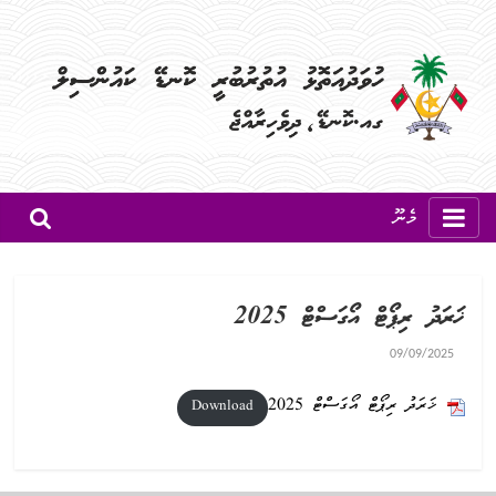
މެނޫ
ޚަރަދު ރިޕޯޓް އޯގަސްޓް 2025
09/09/2025
ޚަރަދު ރިޕޯޓް އޯގަސްޓް 2025
Download