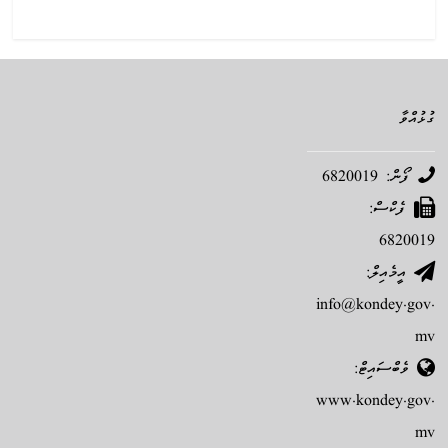
ގުޅުއްވާ
ފޯން: 6820019
ފެކްސް:
6820019
އީމެއިލް:
info@kondey.gov.
mv
ވެބްސައިޓް:
www.kondey.gov.
mv