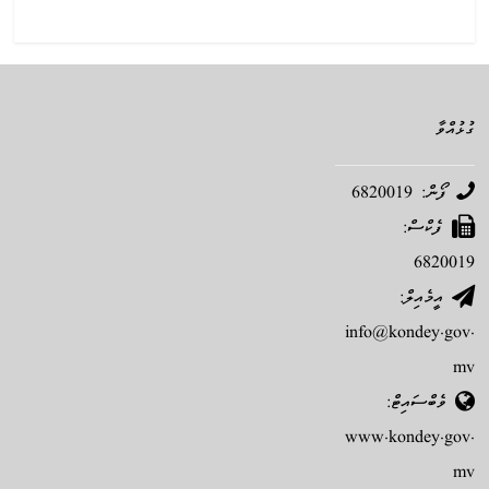
ގުޅުއްވާ
ފޯން: 6820019
ފެކްސް:
6820019
އީމެއިލް:
info@kondey.gov.
mv
ވެބްސައިޓް:
www.kondey.gov.
mv