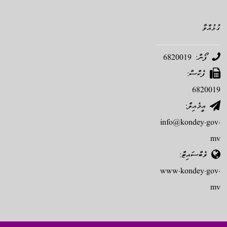
ގުޅުއްވާ
ފޯން: 6820019
ފެކްސް:
6820019
އީމެއިލް:
info@kondey.gov.
mv
ވެބްސައިޓް:
www.kondey.gov.
mv