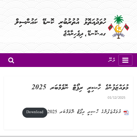
މެނޫ
މުވައްޒަފުންގެ ހާޟިރީ ރިޕޯޓް ނޮވެމްބަރ 2025
01/12/2025
މުވައްޒަފުންގެ ހާޟިރީ ރިޕޯޓް ނޮވެމްބަރ 2025
Download