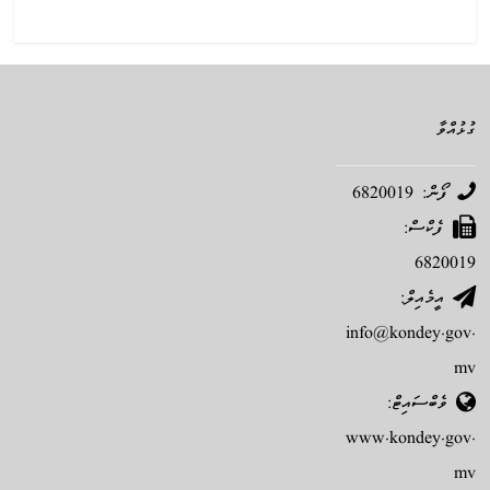
ގުޅުއްވާ
ފޯން: 6820019
ފެކްސް:
6820019
އީމެއިލް:
info@kondey.gov.
mv
ވެބްސައިޓް:
www.kondey.gov.
mv