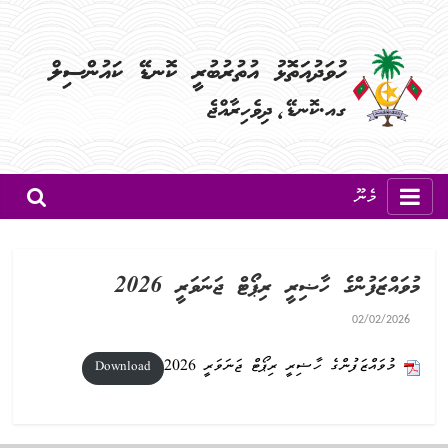
މެނޫ
މުވައްޒަފުންގެ ހާޟިރީ ރިޕޯޓް ޖަނަވަރީ 2026
02/02/2026
މުވައްޒަފުންގެ ހާޟިރީ ރިޕޯޓް ޖަނަވަރީ 2026
Download