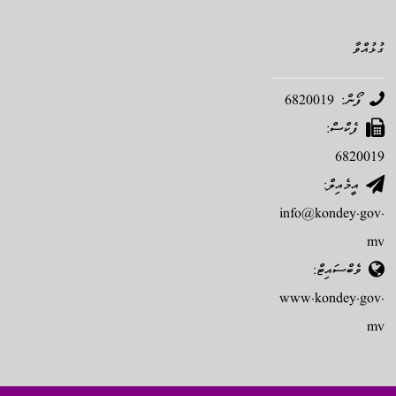
ގުޅުއްވާ
ފޯން: 6820019
ފެކްސް:
6820019
އީމެއިލް:
info@kondey.gov.
mv
ވެބްސައިޓް:
www.kondey.gov.
mv