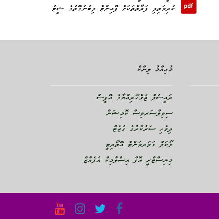
ކުރިމަތިލި ފަރާތްތަކަށް ޕޮއިންޓް ލިބުނުގޮތުގެ ޝީޓު
މުޙިއްމު ލިންކް
ރައީސުލް ޖުމްހޫރިއްޔާގެ އޮފީސް
ސިވިލްސަރވިސް ކޮމިޝަން
ދިވެހި ސަރުކާރުގެ ގެޒެޓް
ލޯކަލް ގަވަރމަންޓް އޮތޯރިޓީ
މިނިސްޓްރީ އޮފް އިސްލާމިކް އެފެއާޒް