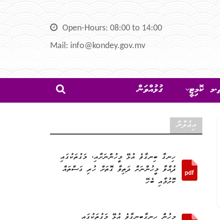
Open-Hours: 08:00 to 14:00
Mail: info@kondey.gov.mv
މ ކޮމިޓީ
ގުޅުއްވަން
އިޢުލާން
ހިނގާ ބިނގާވެ އުޅޭ މީހުންނަށާއި، މަގުތަކުގައި
ދުއްވާ މީހުންނަށް ދަތިވާ ގޮތަށް ހުރި ގަސްތައް
ކޮށުމާއި ބެހޭ
މީހުން ހިނގާބިނގާވެ އުޅޭ މަގުތަކުގައި