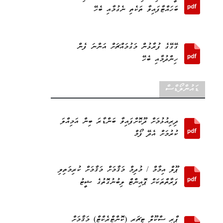
ބަހައްޓާފައިވާ ތަކެތި ނެގުމާއި ބެހޭ
ގޭގޭގެ ފުރާޅުން މަގުމައްޗަށް އަންނަ ފެން
ހިންދުމާއި ބެހޭ
ޑައުންލޯޑްސް
ދިރިއުޅުމަށް ދޫކޮށްފައިވާ ބަންޑާރަ ބިން އަމިއްލަ
ކުރުމަށް އެދޭ ފޯމް
ޕޫލް އިމާމް / މުދިމް މަޤާމަށް މަޤާމަށް ކުރިމަތިލި
ފަރާތްތަކަށް ޕޮއިންޓް ލިބުނުގޮތުގެ ޝީޓު
ޕްރީ ސްކޫލް ޓީޗަރ (ކޮންޓްރެކްޓް) މަޤާމަށް