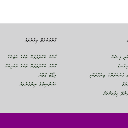
އާންމުކުރެވޭ ލިޔުންތައް
ދި ވިޝަން
އާންމު ބައްދަލުވުން ތަކުގެ އެޖެންޑާ
ނިގަނޑު
އާންމު ބައްދަލުވުން ތަކުގެ ޔައުމިއްޔާ
 މެންބަރުންގެ ޒިންމާތަކާއި
ރިޕޯޓް ޕްލޭން
ޔަތު
ކައުންސިލްގެ ނިންމުންތައް
ންދޭ ޚިދުމަތްތައް