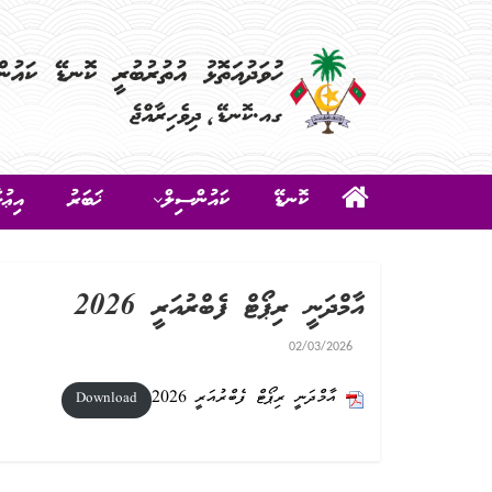
ކޮނޑޭ
ކައުންސިލް
ޚަބަރު
އިޢުލ
އާމްދަނީ ރިޕޯޓް ފެބްރުއަރީ 2026
02/03/2026
އާމްދަނީ ރިޕޯޓް ފެބްރުއަރީ 2026
Download