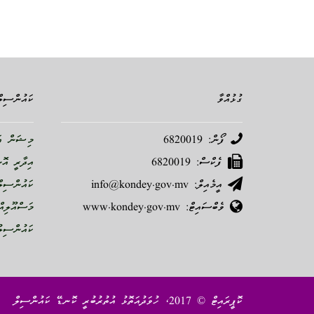
ގުޅުއްވާ
ކައުންސިލް
ފޯން: 6820019
މިޝަން އަ
ފެކްސް: 6820019
އިދާރީ އޮ
އީމެއިލް: info@kondey.gov.mv
ކައުންސިލް
ވެބްސައިޓް: www.kondey.gov.mv
މަސްއޫލިއް
ކައުންސިލު
ކޮޕީރައިޓް © 2017، ހުވަދުއަތޮޅު އުތުރުބުރީ ކޮނޑޭ ކައުންސިލް