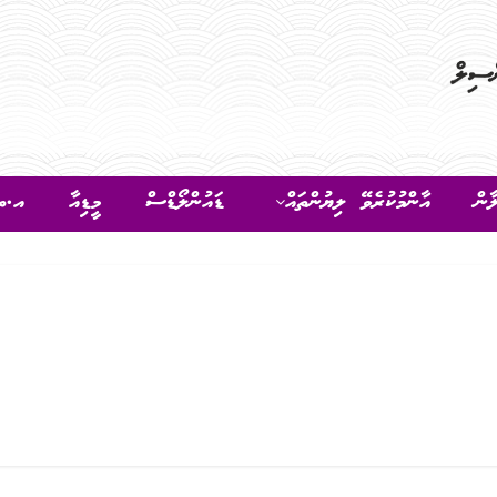
ާން
އާންމުކުރެވޭ ލިޔުންތައް
ޑައުންލޯޑްސް
މީޑިއާ
އ.ތ.