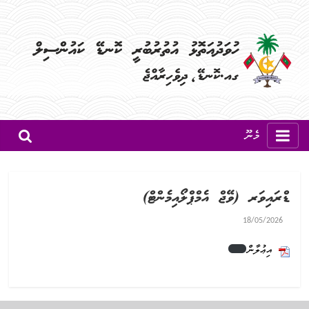
މެނޫ
ޑްރައިވަރ (ވޭޖް އެމްޕްލޯއިމެންޓް)
18/05/2026
އިޢުލާން