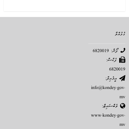
ގުޅުއްވާ
ފޯން: 6820019
ފެކްސް:
6820019
އީމެއިލް:
info@kondey.gov.
mv
ވެބްސައިޓް:
www.kondey.gov.
mv