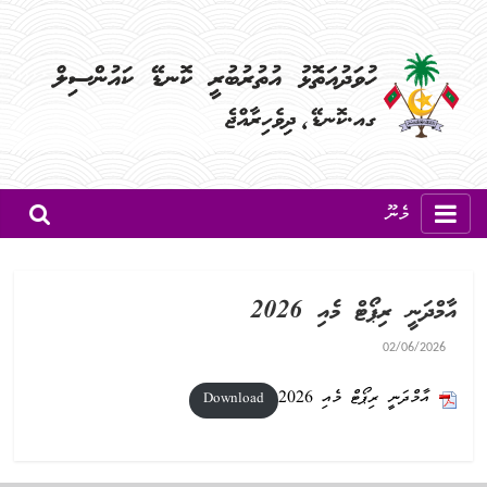
މެނޫ
އާމްދަނީ ރިޕޯޓް މެއި 2026
02/06/2026
އާމްދަނީ ރިޕޯޓް މެއި 2026
Download