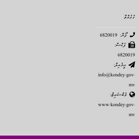
ގުޅުއްވާ
ފޯން: 6820019
ފެކްސް:
6820019
އީމެއިލް:
info@kondey.gov.
mv
ވެބްސައިޓް:
www.kondey.gov.
mv