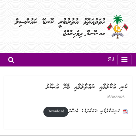
މެނޫ
ކުނި އުކާލުމާއި ނައްތާލުމާއި ބެހޭ އުޞޫލު
08/06/2026
ކުނިއުކާލުމާއި ނައްތާލުމުގެ ޢުސޫލް
Download