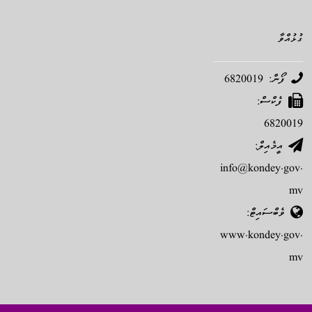
ގުޅުއްވާ
ފޯން: 6820019
ފެކްސް:
6820019
އީމެއިލް:
info@kondey.gov.
mv
ވެބްސައިޓް:
www.kondey.gov.
mv