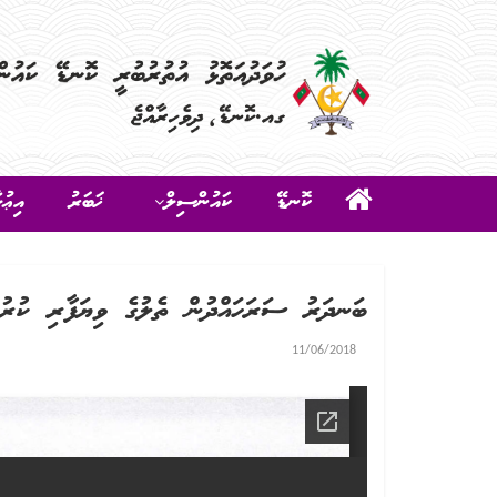
ކޮނޑޭ
ކައުންސިލް
ޚަބަރު
އިޢުލ
ބަނދަރު ސަރަހައްދުން ތެލުގެ ވިޔަފާރި ކުރުމ
11/06/2018