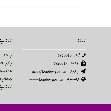
ގުޅުއްވާ
ކައުންސިލް
ފޯން: 6820019
މިޝަން އަ
ފެކްސް: 6820019
އިދާރީ އޮ
އީމެއިލް: info@kondey.gov.mv
ކައުންސިލް
ވެބްސައިޓް: www.kondey.gov.mv
މަސްއޫލިއް
ކައުންސިލު