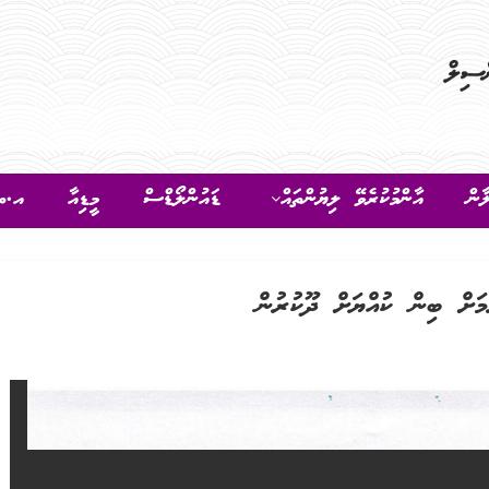
ާން
އާންމުކުރެވޭ ލިޔުންތައް
ޑައުންލޯޑްސް
މީޑިއާ
އ.ތ.
ަށް ބިން ކުއްޔަށް ދޫކުރުން