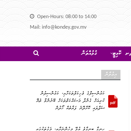
Open-Hours: 08:00 to 14:00
Mail: info@kondey.gov.mv
މ ކޮމިޓީ
ގުޅުއްވަން
އިޢުލާން
ކައުންސިލްގެ ވެހިކަލްތަކަށާއި، ކައުންސިލުން
ކުރިއަށް ގެންދާ މަސައްކަތްތަކަށް ބޭނުންވާ ތެޔޮ
ސަޕްލައި ކޮށްދޭނެ ފަރާތެއް ހޯދުން
ހިނގާ ބިނގާވެ އުޅޭ މީހުންނަށާއި، މަގުތަކުގައި