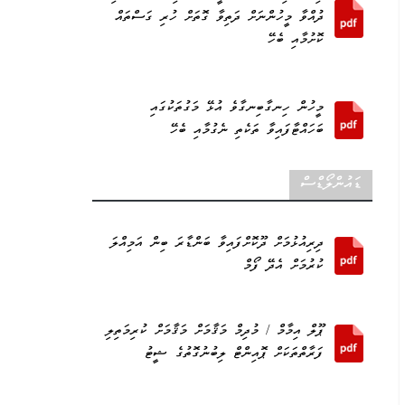
ދުއްވާ މީހުންނަށް ދަތިވާ ގޮތަށް ހުރި ގަސްތައް
ކޮށުމާއި ބެހޭ
މީހުން ހިނގާބިނގާވެ އުޅޭ މަގުތަކުގައި
ބަހައްޓާފައިވާ ތަކެތި ނެގުމާއި ބެހޭ
ޑައުންލޯޑްސް
ދިރިއުޅުމަށް ދޫކޮށްފައިވާ ބަންޑާރަ ބިން އަމިއްލަ
ކުރުމަށް އެދޭ ފޯމް
ޕޫލް އިމާމް / މުދިމް މަޤާމަށް މަޤާމަށް ކުރިމަތިލި
ފަރާތްތަކަށް ޕޮއިންޓް ލިބުނުގޮތުގެ ޝީޓު