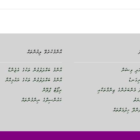
އާންމުކުރެވޭ ލިޔުންތައް
ދި ވިޝަން
އާންމު ބައްދަލުވުން ތަކުގެ އެޖެންޑާ
ނިގަނޑު
އާންމު ބައްދަލުވުން ތަކުގެ ޔައުމިއްޔާ
 މެންބަރުންގެ ޒިންމާތަކާއި
ރިޕޯޓް ޕްލޭން
ޔަތު
ކައުންސިލްގެ ނިންމުންތައް
ންދޭ ޚިދުމަތްތައް