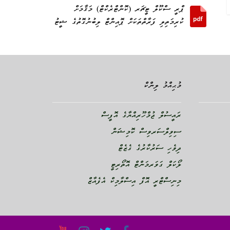
ޕްރީ ސްކޫލް ޓީޗަރ (ކޮންޓްރެކްޓް) މަޤާމަށް
ކުރިމަތިލި ފަރާތްތަކަށް ޕޮއިންޓް ލިބުނުގޮތުގެ ޝީޓު
މުޙިއްމު ލިންކް
ރައީސުލް ޖުމްހޫރިއްޔާގެ އޮފީސް
ސިވިލްސަރވިސް ކޮމިޝަން
ދިވެހި ސަރުކާރުގެ ގެޒެޓް
ލޯކަލް ގަވަރމަންޓް އޮތޯރިޓީ
މިނިސްޓްރީ އޮފް އިސްލާމިކް އެފެއާޒް