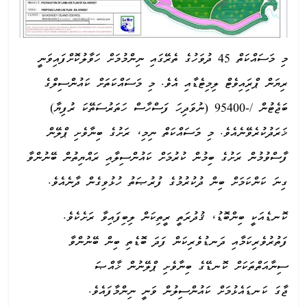
މި މަސައްކަތް 45 ދުވަހުގެ ތެރޭގައި ނިންމުމަށް ހަވާލުކޮށްފައިވަނީ
ރިޔަން ޕްރިައިވެޓް ލިމިޓެޑާއި އެވެ. މި މަސައްކަތަށް ކައުންސިލްގެ
ބަޖެޓުން /-95400 (ނުވަދިހަ ފަސްހާސް ހަތަރުސަތޭކަ ރުފިޔާ)
ޚަރަދުކުރެވޭނެއެވެ. މި މަސައްކަތް ނިމި، ރަށުގެ ބިނާވެށި ޕްލޭން
ފާސްވުމުން ރަށުގެ ބިމުން ކުރުމަށް ކައުންސިލާއި ރައްޔިތުން ބޭނުންވާ
ގިނަ ކަންކަމަށް ބިން ދުކުރުމުގެ ފުރުޞަތު ހުޅުވިގެން ދާނެއެވެ.
ކޮނޑެއަކީ ބިންބޮޑު، ޤުދުރަތީ ރީތިކަން ލިބިފައިވާ ރަށެކެވެ.
ފަތުރުވެރިކަމާއި ދަނޑުވެރިކަން ފަދަ ބޮޑެތި ބިން ބޭނުންވާ
ސިނާއަތްތަކަށް ކޮނޑޭގެ ބިނާވެށި ޕްލޭނުން ޚާއްޞަ
ޖާގަ ކަނޑައެޅުމަށް ކައުންސިލުން ވަނީ ނިންމާފައެވެ.