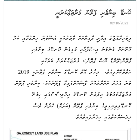
ކޮނޑޭ ބިނާވެށި ޕްލޭން މުރާޖަޢާކުރަނީ
02/10/2022
ދިވެހިރާއްޖޭގެ އިދާރީ ދާއިރާތައް ލާމަރުކަޒީ އުސޫލުން ހިންގުމާއި ބެހޭ
ޤާނޫނަށް ގެނެވުނު އިޞްލާހާއި ގުޅިގެން ކޮނޑޭގެ ބިނާވެށި
ޕްލޭން(ލޭންޑް ޔޫސް ޕްލޭން)، މުރާޖަޢާކުރަން ބަޔަކާއި
ހަވާލުކޮށްފިއެވެ. މިހާރު އޮތް ކޮނޑޭގެ ބިނާވެށި ޕްލޭނަކީ 2019
ވަނަ އަހަރު ތައްޔާރުކޮށް ފާސްކޮށްފައިވާ ޕްލޭނެކެވެ. ބިނާވެށި ޕްލޭން
މުރާޖަޢާކުރުމުގެ އިތުރުން ކޮނޑޭގެ އިހްތިސާސްގައި ހިމެނޭ
ކޮނޑޭވިލިނިގިލީގެ ބިނާވެށި ޕްލޭން (އަލަށް) ހެދުން ވެސް
މިމަސައްކަތުގައި ހިމަނާފައިވެއެވެ.