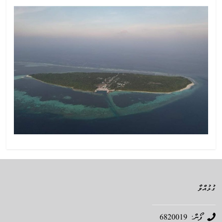
ގުޅުއްވާ
ފޯން: 6820019