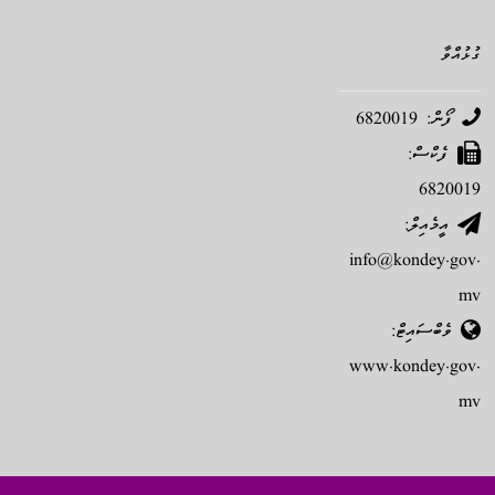
ގުޅުއްވާ
ފޯން: 6820019
ފެކްސް:
6820019
އީމެއިލް:
info@kondey.gov.
mv
ވެބްސައިޓް:
www.kondey.gov.
mv