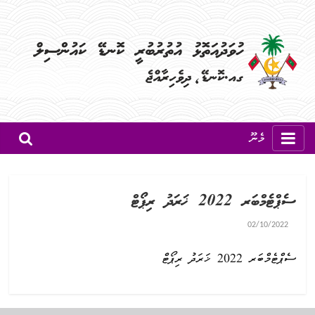
މެނޫ
ސެޕްޓެމްބަރ 2022 ޚަރަދު ރިޕޯޓް
02/10/2022
ސެޕްޓެމްބަރ 2022 ޚަރަދު ރިޕޯޓް