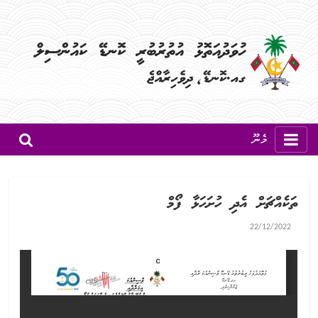
މެނޫ
ތަކެއްޗަށް އެދި ހުށަހަޅާ ފޯމް
22/12/2022