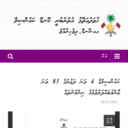
މެނޫ
ކައުންސިލްގެ 4 ވަނަ ދަޢުރުގެ 83 ވަނަ
ޢާންމުބައްދަލުވުމުގެ ނިންމުންތައް
28/12/2022