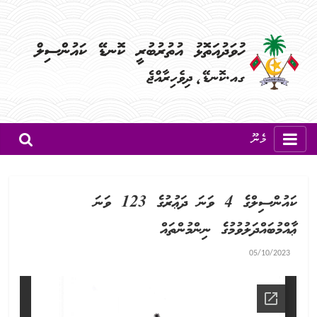
މެނޫ
ކައުންސިލްގެ 4 ވަނަ ދަޢުރުގެ 123 ވަނަ
ޢާއްމުބައްދަލުވުމުގެ ނިންމުންތައް
05/10/2023