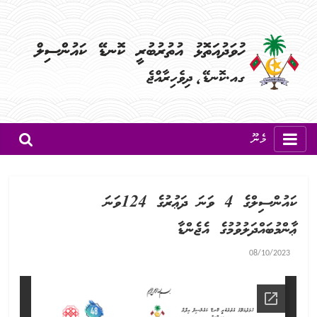
މެނޫ
ކައުންސިލްގެ 4 ވަނަ ދަޢުރުގެ 124ވަނަ
ޢާންމުބައްދަލުވުމުގެ އެޖެންޑާ
08/10/2023