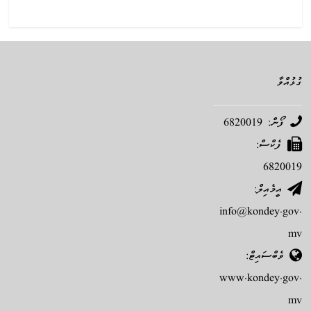
ގުޅުއްވާ
ފޯން: 6820019
ފެކްސް:
6820019
އީމެއިލް:
info@kondey.gov.
mv
ވެބްސައިޓް:
www.kondey.gov.
mv