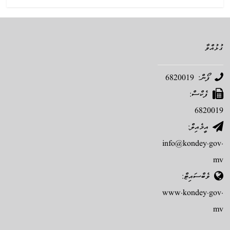
ގުޅުއްވާ
ފޯން: 6820019
ފެކްސް:
6820019
އީމެއިލް:
info@kondey.gov.
mv
ވެބްސައިޓް:
www.kondey.gov.
mv