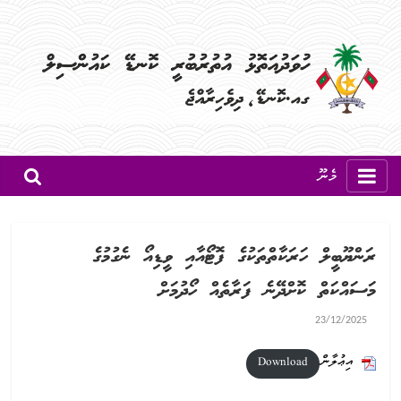
މެނޫ
ރަންޔޫބީލް ހަރަކާތްތަކުގެ ފޮޓޯއާއި ވީޑިއޯ ނެގުމުގެ
މަސައްކަތް ކޮށްދޭނެ ފަރާތެއް ހޯދުމަށް
23/12/2025
އިޢުލާން
Download